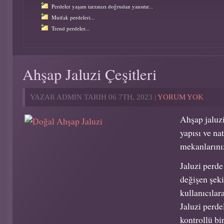
Perdeler yaşam tarzınızı doğrudan yansıtır...
Mutfak perdeleri...
Trend perdeler...
Ahşap Jaluzi Çeşitleri
YAZAR ADMIN TARIH 06 7TH, 2023 |
YORUM YOK
Ahşap jaluz
yapısı ve na
mekanlarınız
Jaluzi perde
değişen şeki
kullanıcıla
Jaluzi perde
kontrollü bi