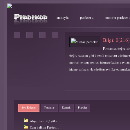
anasayfa
perdeler
»
motorlu perdeler
Bilgi: 0(216
Firmamız; doğru işl
doğru tasarım gibi önemli unsurları düşünere
montaj ve satış sonrası hizmete kadar yayılan
hizmet anlayışıyla sürdürmeyi ilke edinmekte
Son Eklenen
Yorumlar
Karışık
Popüler
Ahşap Jaluzi Çeşitleri...
Cam balkon Perdesi...