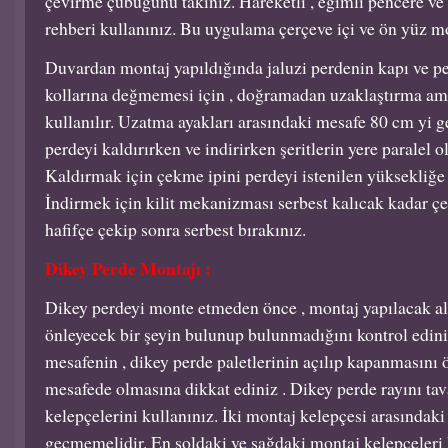
çevirme çubuğunu takınız. Hareketli , eğimli pencere ve 
rehberi kullanınız. Bu uygulama çerçeve içi ve ön yüz mon
Duvardan montaj yapıldığında jaluzi perdenin kapı ve 
kollarına değmemesi için , doğramadan uzaklaştırma ama
kullanılır. Uzatma ayakları arasındaki mesafe 80 cm yi g
perdeyi kaldırırken ve indirirken şeritlerin yere paralel 
Kaldırmak için çekme ipini perdeyi istenilen yüksekliğe
İndirmek için kilit mekanizması serbest kalıcak kadar ç
hafifçe çekip sonra serbest bırakınız.
Dikey Perde Montajı :
Dikey perdeyi monte etmeden önce , montaj yapılacak al
önleyecek bir şeyin bulunup bulunmadığını kontrol edin
mesafenin , dikey perde paletlerinin açılıp kapanmasını 
mesafede olmasına dikkat ediniz . Dikey perde rayını ta
kelepçelerini kullanınız. İki montaj kelepçesi arasındak
geçmemelidir. En soldaki ve sağdaki montaj kelepçeleri