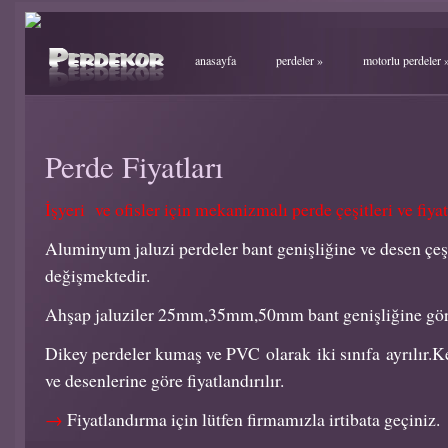
anasayfa
perdeler
»
motorlu perdeler
Perde Fiyatları
İşyeri ve ofisler için mekanizmalı perde çeşitleri ve fiyat
Aluminyum jaluzi perdeler bant genişliğine ve desen çeşit
değişmektedir.
Ahşap jaluziler 25mm,35mm,50mm bant genişliğine göre f
Dikey perdeler kumaş ve PVC olarak iki sınıfa ayrılır.K
ve desenlerine göre fiyatlandırılır.
→
Fiyatlandırma için lütfen firmamızla irtibata geçiniz.